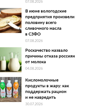
07.08.2026
В июне вологодские
предприятия произвели
половину всего
сливочного масла
в СЗФО
07.08.2026
Роскачество назвало
причины отказа россиян
от молока
04.08.2026
Кисломолочные
продукты в жару: как
поддержать рацион
и не навредить
30.07.2026