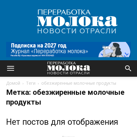
Переработка
молока
|
Новости
отрасли
Домой
Теги
обезжиренные молочные продукты
Метка: обезжиренные молочные
продукты
Нет постов для отображения