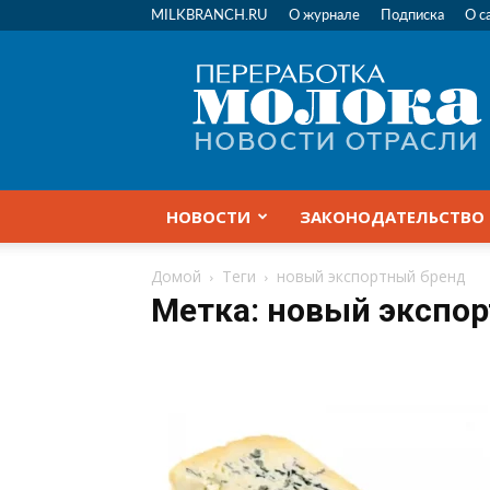
MILKBRANCH.RU
О журнале
Подписка
О с
Переработка
молока
|
Новости
отрасли
НОВОСТИ
ЗАКОНОДАТЕЛЬСТВО
Домой
Теги
новый экспортный бренд
Метка: новый экспо