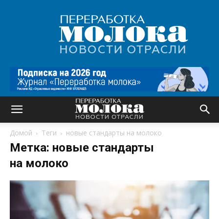
Переработка
молока
|
Новости
отрасли
Домой
Теги
новые стандарты на молоко
Метка: новые стандарты
на молоко