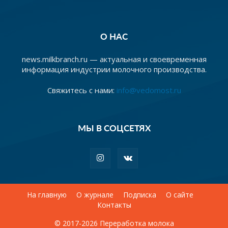
О НАС
news.milkbranch.ru — актуальная и своевременная
информация индустрии молочного производства.
Свяжитесь с нами:
info@vedomost.ru
МЫ В СОЦСЕТЯХ
На главную
О журнале
Подписка
О сайте
Контакты
© 2017-2026 Переработка молока