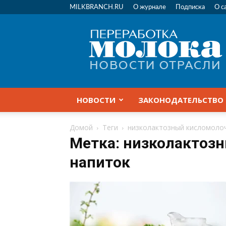
MILKBRANCH.RU
О журнале
Подписка
О с
Переработка
молока
|
Новости
отрасли
НОВОСТИ
ЗАКОНОДАТЕЛЬСТВО
Домой
Теги
низколактозный кисломоло
Метка: низколактоз
напиток