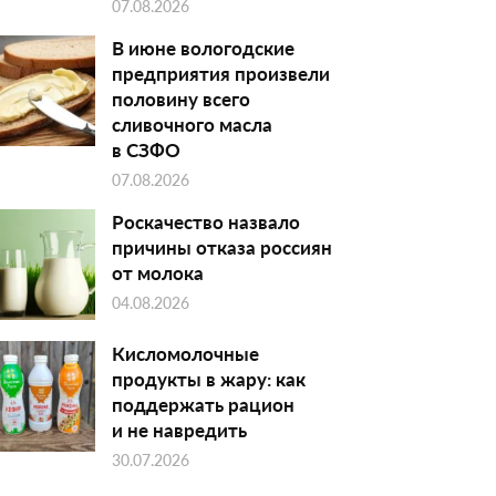
07.08.2026
В июне вологодские
предприятия произвели
половину всего
сливочного масла
в СЗФО
07.08.2026
Роскачество назвало
причины отказа россиян
от молока
04.08.2026
Кисломолочные
продукты в жару: как
поддержать рацион
и не навредить
30.07.2026