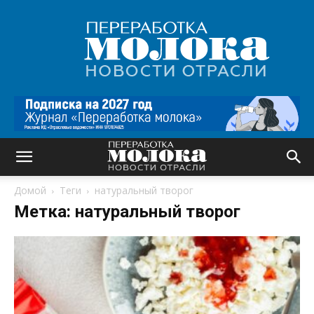
Переработка
молока
|
Новости
отрасли
Домой
Теги
натуральный творог
Метка: натуральный творог