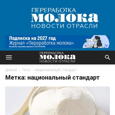
Переработка
молока
|
Новости
отрасли
Домой
Теги
национальный стандарт
Метка: национальный стандарт