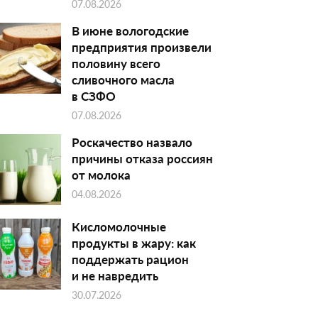
07.08.2026
В июне вологодские
предприятия произвели
половину всего
сливочного масла
в СЗФО
07.08.2026
Роскачество назвало
причины отказа россиян
от молока
04.08.2026
Кисломолочные
продукты в жару: как
поддержать рацион
и не навредить
30.07.2026