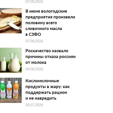
07.08.2026
В июне вологодские
предприятия произвели
половину всего
сливочного масла
в СЗФО
07.08.2026
Роскачество назвало
причины отказа россиян
от молока
04.08.2026
Кисломолочные
продукты в жару: как
поддержать рацион
и не навредить
30.07.2026