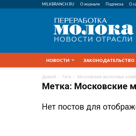
MILKBRANCH.RU
О журнале
Подписка
О с
Переработка
молока
|
Новости
отрасли
НОВОСТИ
ЗАКОНОДАТЕЛЬСТВО
Домой
Теги
Московские молочные ком
Метка: Московские 
Нет постов для отобра