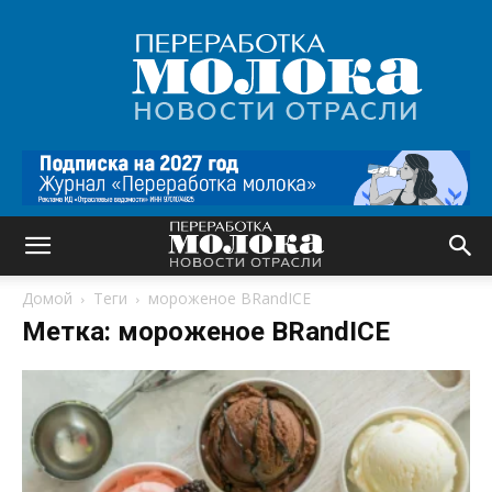
Переработка
молока
|
Новости
отрасли
Домой
Теги
мороженое BRandICE
Метка: мороженое BRandICE