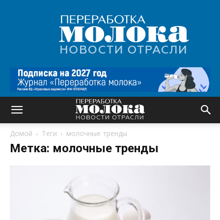
Переработка
молока
|
Новости
отрасли
Домой
Теги
молочные тренды
Метка: молочные тренды