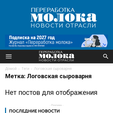
Переработка
молока
|
Новости
отрасли
Домой
Теги
Логовская сыроварня
Метка: Логовская сыроварня
Нет постов для отображения
- Реклама -
ПОСЛЕДНИЕ НОВОСТИ