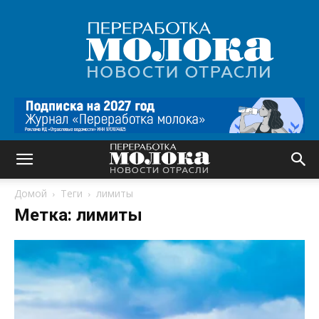
Переработка
молока
|
Новости
отрасли
Домой
Теги
лимиты
Метка: лимиты