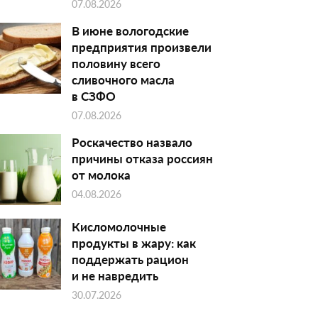
07.08.2026
В июне вологодские
предприятия произвели
половину всего
сливочного масла
в СЗФО
07.08.2026
Роскачество назвало
причины отказа россиян
от молока
04.08.2026
Кисломолочные
продукты в жару: как
поддержать рацион
и не навредить
30.07.2026