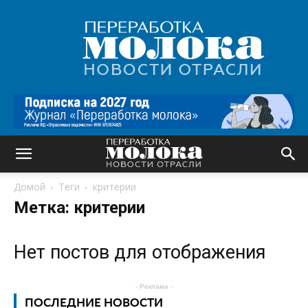
Переработка
молока
|
Новости
отрасли
Домой
Теги
критерии
Метка: критерии
Нет постов для отображения
- Реклама -
ПОСЛЕДНИЕ НОВОСТИ