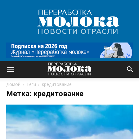
Переработка
молока
|
Новости
отрасли
Домой
Теги
кредитование
Метка: кредитование