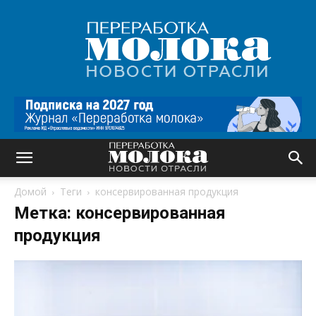
Переработка
молока
|
Новости
отрасли
Домой
Теги
консервированная продукция
Метка: консервированная
продукция