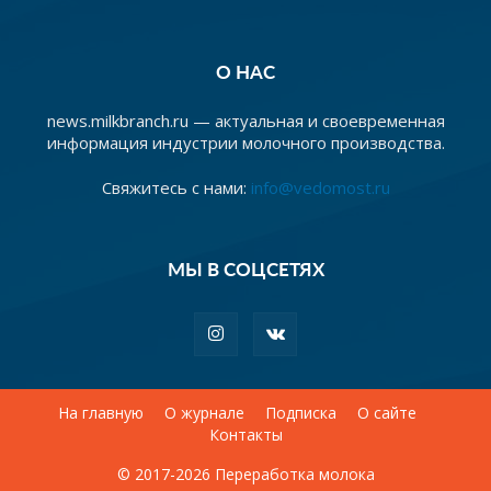
О НАС
news.milkbranch.ru — актуальная и своевременная
информация индустрии молочного производства.
Свяжитесь с нами:
info@vedomost.ru
МЫ В СОЦСЕТЯХ
На главную
О журнале
Подписка
О сайте
Контакты
© 2017-2026 Переработка молока