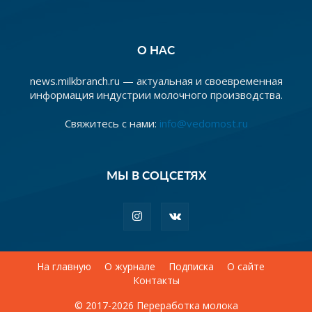
О НАС
news.milkbranch.ru — актуальная и своевременная
информация индустрии молочного производства.
Свяжитесь с нами:
info@vedomost.ru
МЫ В СОЦСЕТЯХ
На главную
О журнале
Подписка
О сайте
Контакты
© 2017-2026 Переработка молока