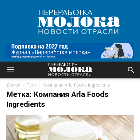
Переработка
молока
|
Новости
отрасли
Домой
Теги
Компания Arla Foods Ingredients
Метка: Компания Arla Foods
Ingredients