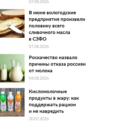
07.08.2026
В июне вологодские
предприятия произвели
половину всего
сливочного масла
в СЗФО
07.08.2026
Роскачество назвало
причины отказа россиян
от молока
04.08.2026
Кисломолочные
продукты в жару: как
поддержать рацион
и не навредить
30.07.2026