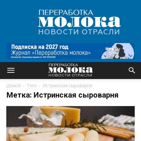
Переработка
молока
|
Новости
отрасли
Домой
Теги
Истринская сыроварня
Метка: Истринская сыроварня