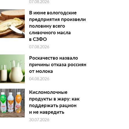
07.08.2026
В июне вологодские
предприятия произвели
половину всего
сливочного масла
в СЗФО
07.08.2026
Роскачество назвало
причины отказа россиян
от молока
04.08.2026
Кисломолочные
продукты в жару: как
поддержать рацион
и не навредить
30.07.2026