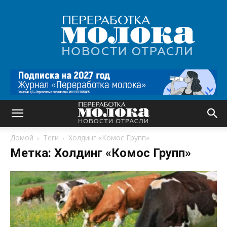
Переработка
молока
|
Новости
отрасли
Домой
Теги
Холдинг «Комос Групп»
Метка: Холдинг «Комос Групп»