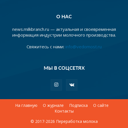
О НАС
news.milkbranch.ru — актуальная и своевременная
информация индустрии молочного производства.
Свяжитесь с нами:
info@vedomost.ru
МЫ В СОЦСЕТЯХ
На главную
О журнале
Подписка
О сайте
Контакты
© 2017-2026 Переработка молока