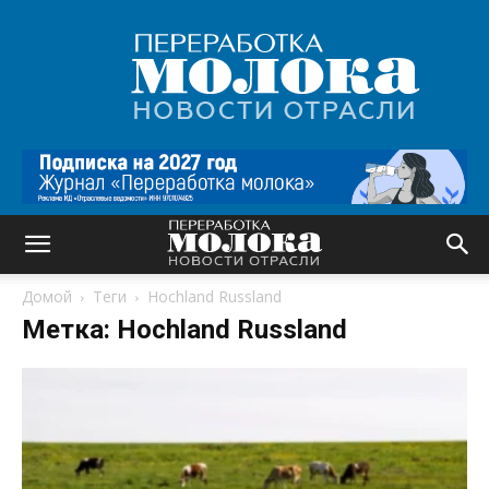
Переработка
молока
|
Новости
отрасли
Домой
Теги
Hochland Russland
Метка: Hochland Russland