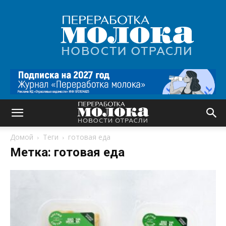
Переработка
молока
|
Новости
отрасли
Домой
Теги
готовая еда
Метка: готовая еда