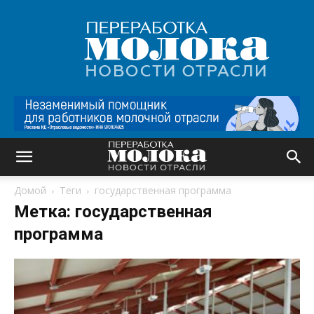
Переработка
молока
|
Новости
отрасли
Домой
Теги
государственная программа
Метка: государственная
программа