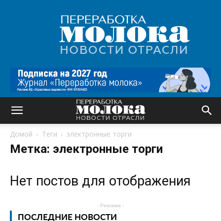
Переработка
молока
|
Новости
отрасли
Домой
Теги
электронные торги
Метка: электронные торги
Нет постов для отображения
- Реклама -
ПОСЛЕДНИЕ НОВОСТИ