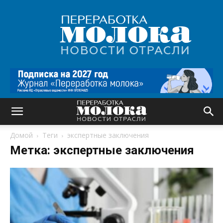
Переработка
молока
|
Новости
отрасли
Домой
Теги
экспертные заключения
Метка: экспертные заключения