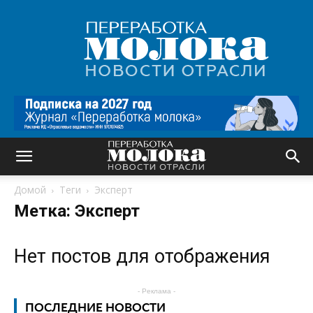
Переработка
молока
|
Новости
отрасли
Домой
Теги
Эксперт
Метка: Эксперт
Нет постов для отображения
- Реклама -
ПОСЛЕДНИЕ НОВОСТИ