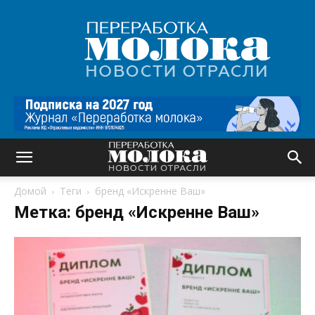
Переработка
молока
|
Новости
отрасли
Домой
Теги
бренд «Искренне Ваш»
Метка: бренд «Искренне Ваш»