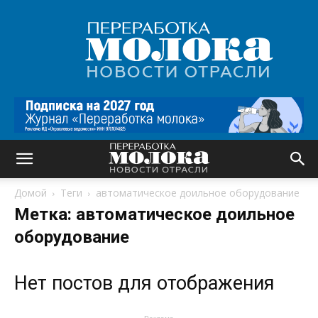
Переработка
молока
|
Новости
отрасли
Домой
Теги
автоматическое доильное оборудование
Метка: автоматическое доильное
оборудование
Нет постов для отображения