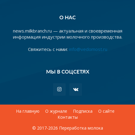
О НАС
news.milkbranch.ru — актуальная и своевременная
информация индустрии молочного производства.
Свяжитесь с нами:
info@vedomost.ru
МЫ В СОЦСЕТЯХ
На главную
О журнале
Подписка
О сайте
Контакты
© 2017-2026 Переработка молока