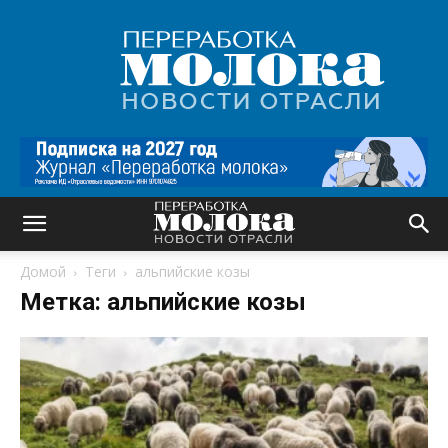
Переработка
молока
|
Новости
отрасли
Домой
Теги
альпийские козы
Метка: альпийские козы