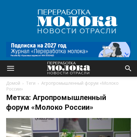
Переработка
молока
|
Новости
отрасли
Домой
Теги
Агропромышленный форум «Молоко
России»
Метка: Агропромышленный
форум «Молоко России»