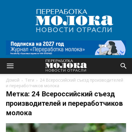
Переработка
молока
|
Новости
отрасли
Домой
Теги
24 Всероссийский съезд производителей
и переработчиков молока
Метка: 24 Всероссийский съезд
производителей и переработчиков
молока