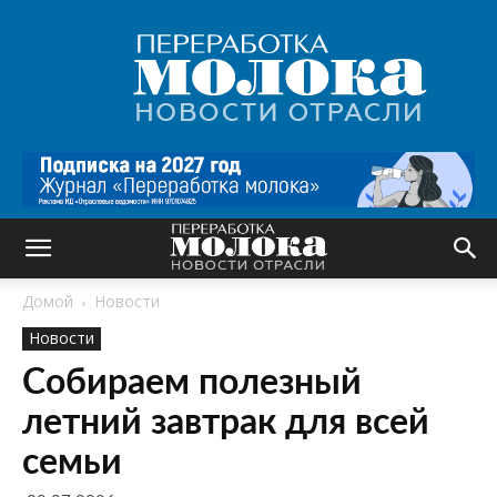
Переработка
молока
|
Новости
отрасли
Домой
Новости
Новости
Собираем полезный
летний завтрак для всей
семьи