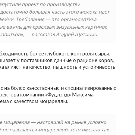
апустили проект по производству
 достаточно большая часть этого молока идёт
офейни. Требования — это органолептика
рые важны для красивых визуальных картинок
апитков», — рассказал Андрей Щетинин.
бходимость более глубокого контроля сырья.
шивает у поставщиков данные о рационе коров,
а влияет на качество, пышность и устойчивость
ос на более качественные и специализированные
иректора компании «Фудлэнд» Максима
лема с качеством моцареллы.
е моцарелла — настоящей на рынке условно
й не называется моцареллой, хотя именно так