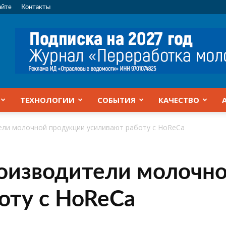
айте
Контакты
ТЕХНОЛОГИИ
СОБЫТИЯ
КАЧЕСТВО
ели молочной продукции усиливают работу с HoReCa
оизводители молочн
оту с HoReCa