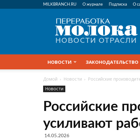
MILKBRANCH.RU
О журнале
Подписка
О с
Переработка
молока
|
Новости
отрасли
НОВОСТИ
ЗАКОНОДАТЕЛЬСТВО
Домой
Новости
Российские производит
Новости
Российские пр
усиливают раб
14.05.2026