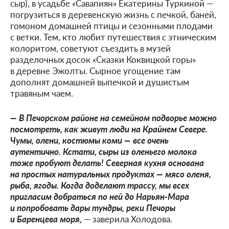
сыр), в усадьбе «Савапиян» Екатерины Туркиной —
погрузиться в деревенскую жизнь с печкой, баней,
гомоном домашней птицы и сезонными плодами
с ветки. Тем, кто любит путешествия с этническим
колоритом, советуют съездить в музей
разделочных досок «Сказки Коквицкой горы»
в деревне Эжолты. Сырное угощение там
дополнят домашней выпечкой и душистым
травяным чаем.
— В Печорском районе на семейном подворье можно
посмотреть, как живут люди на Крайнем Севере.
Чумы, олени, костюмы коми — все очень
аутентично. Кстати, сыры из оленьего молока
тоже пробуют делать! Северная кухня основана
на простых натуральных продуктах — мясо оленя,
рыба, ягоды. Когда доделают трассу, мы всех
пригласим добраться по ней до Нарьян-Мара
и попробовать дары тундры, реки Печоры
и Баренцева моря,
— заверила Холодова.