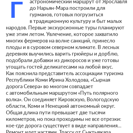
Г
астрономический маршрут от Ярославля
до Нарьян-Мара построили для
гурманов, готовых погрузиться
в традиционную культуру и быт малых
народов. Первые экскурсионные туры планируют
уже этим летом. Увлечение, которое захватило
многих фермеров на волне санкций, принесло
плоды и в суровом северном климате. В лесных
деревнях выучились варить грюйеры и дорблю,
подобрали добавки из дикоросов и уже готовы
угощать гостей деликатесами на любой вкус.
Как пояснила представитель ассоциации туризма
Республики Коми Ирина Холодова, «Сырная
дорога Севера» во многом совпадает
с автомобильным маршрутом «Путь полярного
волка». Он соединяет Кировскую, Вологодскую
области, Коми и Ненецкий автономный округ.
Общая длина пути превышает две тысячи
километров, но пока проходимы не все отрезки:
кое-где дорога существует в виде направления…
Ремонт идет частями. Трассу от Сыктывкара