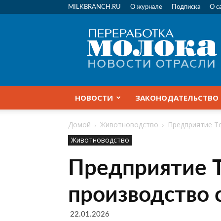
MILKBRANCH.RU
О журнале
Подписка
О с
Переработка
молока
|
Новости
отрасли
НОВОСТИ
ЗАКОНОДАТЕЛЬСТВО
Домой
Животноводство
Предприятие Т
Животноводство
Предприятие Т
производство
22.01.2026