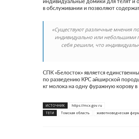
индивидуальные домики для телят и 
в обслуживании и позволяют содержат
«Существуют различные мнения по 
индивидуально или небольшими г
себя решили, что индивидуаль
СПК «Белосток» является единственн
по разведению КРС айширской породы.
кг молока на одну фуражную корову в 
ИСТОЧНИК
https://mcx.gov.ru
ТЕГИ
Томская область
животноводческая фер