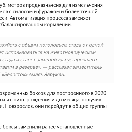
куб. метров предназначена для измельчения
рмов с силосом и фуражом и более точной
си. Автоматизация процесса заменяет
 сбалансированном кормлении.
озяйств с общим поголовьем стада от одной
ет использоваться на животноводческом
 стада и станет заменой для устаревшего
тавим в резерве», — рассказал заместитель
 «Белосток» Амаяк Яврумян.
современных боксов для построенного в 2020
ься в них с рождения и до месяца, получив
. Повзрослев, они перейдут в общие группы
 боксы заменили ранее установленные