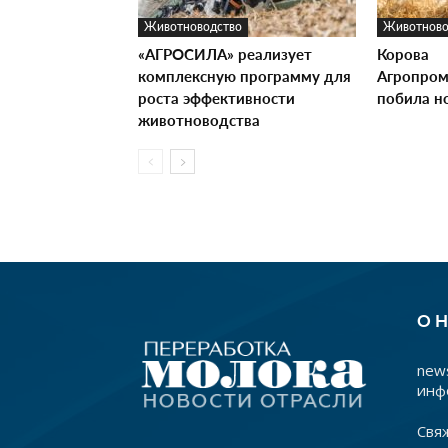
Животноводство
Животново
«АГРОСИЛА» реализует
Корова
комплексную программу для
Агропром
роста эффективности
побила н
животноводства
О 
news
инф
Свя