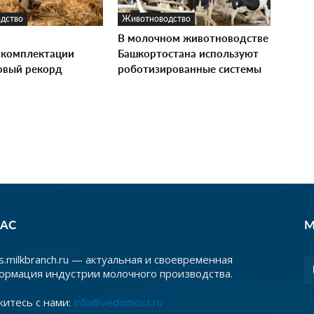
дство
Животноводство
В молочном животноводстве
комплектации
Башкортостана используют
овый рекорд
роботизированные системы
НАС
М
.milkbranch.ru — актуальная и своевременная
ормация индустрии молочного производства.
житесь с нами:
info@vedomost.ru