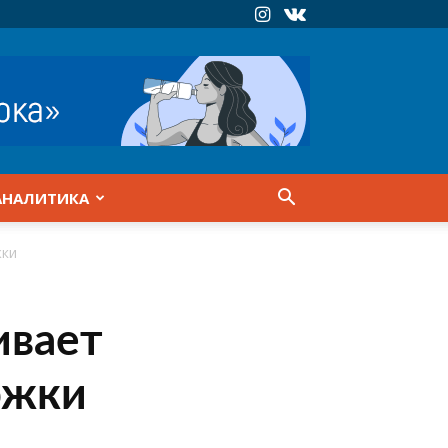
АНАЛИТИКА
жки
ивает
ржки