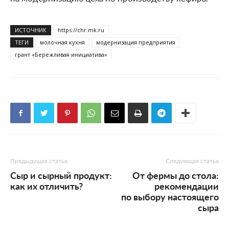
ИСТОЧНИК
https://chr.mk.ru
ТЕГИ
молочная кухня
модернизация предприятия
грант «Бережливая инициатива»
Предыдущая статья
Следующая статья
Сыр и сырный продукт:
От фермы до стола:
как их отличить?
рекомендации
по выбору настоящего
сыра