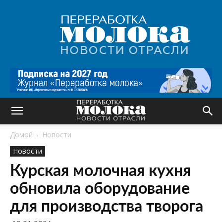
Переработка
молока
|
Новости
отрасли
Домой
Новости
Новости
Курская молочная кухня
обновила оборудование
для производства творога