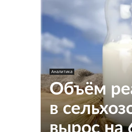
Аналитика
Объём ре
в сельхоз
вырос на 