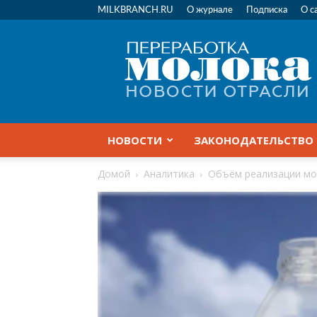
MILKBRANCH.RU
О журнале
Подписка
О с
Переработка
молока
|
Новости
отрасли
НОВОСТИ
ЗАКОНОДАТЕЛЬСТВО
Домой
Аналитика
Объём реализации мол