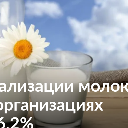
ализации моло
организациях
6,2%