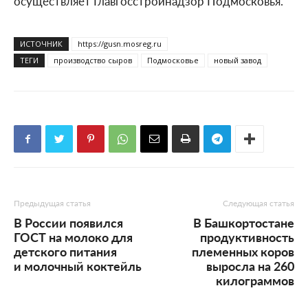
осуществляет Главгосстройнадзор Подмосковья.
ИСТОЧНИК
https://gusn.mosreg.ru
ТЕГИ
производство сыров
Подмосковье
новый завод
Предыдущая статья
Следующая статья
В России появился
В Башкортостане
ГОСТ на молоко для
продуктивность
детского питания
племенных коров
и молочный коктейль
выросла на 260
килограммов