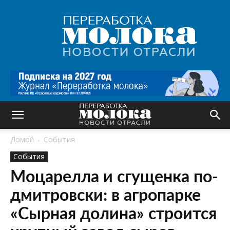
Переработка
молока
|
Новости
отрасли
Домой
События
События
Моцарелла и сгущенка по-
дмитровски: в агропарке
«Сырная долина» строится