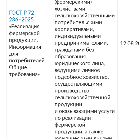
(фермерскими)
хозяйствами,
ГОСТ Р 72
сельскохозяйственными
236−2025
потребительскими
«Реализация
кооперативами,
фермерской
индивидуальными
продукции.
предпринимателями,
12.08.
Информация
гражданами без
для
образования
потребителей.
юридического лица,
Общие
ведущими личное
требования»
подсобное хозяйство,
осуществляющими
производство
сельскохозяйственной
продукции
и оказывающими услуги
по реализации
фермерской
продукции, а также
юридическими лицами