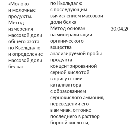
по Кьельдалю
«Молоко
с последующим
и молочные
вычислением массовой
продукты.
доли белка
Метод
Метод основан
измерения
30.04.
на минерализации
массовой доли
органического
общего азота
вещества
по Кьельдалю
анализируемой пробы
и определение
продукта
массовой доли
концентрированной
белка»
серной кислотой
в присутствии
катализатора
с образованием
сернокислого аммония,
переведении его
в аммиак, отгонке
последнего в раствор
борной кислоты,