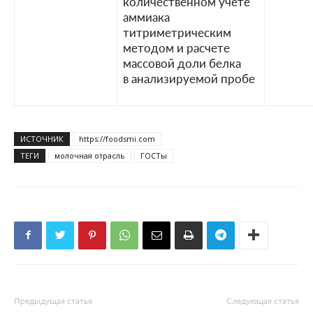
количественном учете
аммиака
титриметрическим
методом и расчете
массовой доли белка
в анализируемой пробе
ИСТОЧНИК
https://foodsmi.com
ТЕГИ
молочная отрасль
ГОСТы
Предыдущая статья
Следующая статья