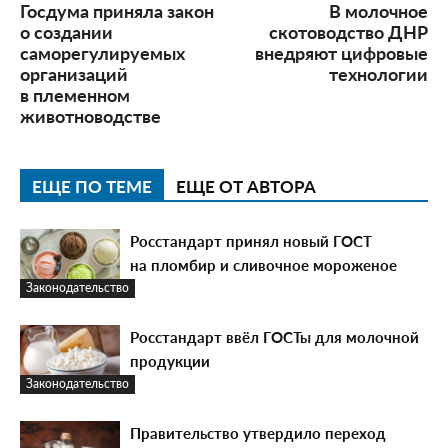
Госдума приняла закон
В молочное
о создании
скотоводство ДНР
саморегулируемых
внедряют цифровые
организаций
технологии
в племенном
животноводстве
ЕЩЕ ПО ТЕМЕ
ЕЩЕ ОТ АВТОРА
Росстандарт принял новый ГОСТ
на пломбир и сливочное мороженое
Законодательство
Росстандарт ввёл ГОСТы для молочной
продукции
Законодательство
Правительство утвердило переход