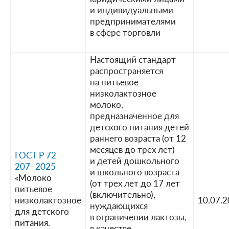
и индивидуальными
предпринимателями
в сфере торговли
Настоящий стандарт
распространяется
на питьевое
низколактозное
молоко,
предназначенное для
детского питания детей
раннего возраста (от 12
месяцев до трех лет)
ГОСТ Р 72
и детей дошкольного
207−2025
и школьного возраста
«Молоко
(от трех лет до 17 лет
питьевое
(включительно),
низколактозное
10.07.
нуждающихся
для детского
в ограничении лактозы,
питания.
в качестве