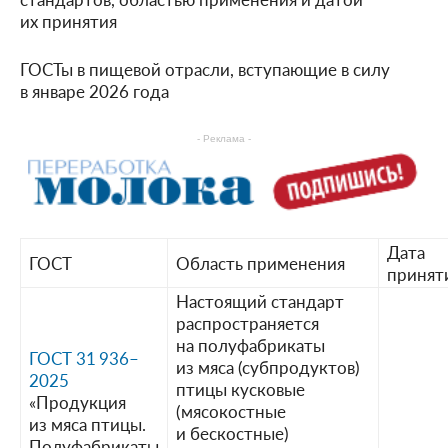
их принятия
ГОСТы в пищевой отрасли, вступающие в силу
в январе 2026 года
- Реклама -
Дата
ГОСТ
Область применения
принят
Настоящий стандарт
распространяется
на полуфабрикаты
ГОСТ 31 936–
из мяса (субпродуктов)
2025
птицы кусковые
«Продукция
(мясокостные
из мяса птицы.
и бескостные)
Полуфабрикаты