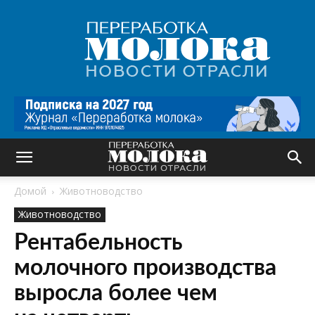
Переработка
молока
|
Новости
отрасли
Домой
Животноводство
Животноводство
Рентабельность
молочного производства
выросла более чем