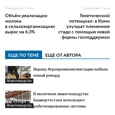
Предыдущая статья
Следующая статья
Объём реализации
Генетический
молока
потенциал: в Коми
в сельхозорганизациях
улучшат племенное
вырос на 6,3%
стадо с помощью новой
формы господдержки
ЕЩЕ ПО ТЕМЕ
ЕЩЕ ОТ АВТОРА
Корова Агропромкомплектации побила
новый рекорд
Животноводство
В молочном животноводстве
Башкортостана используют
роботизированные системы
Животноводство