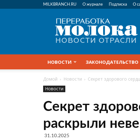
MILKBRANCH.RU
О журнале
Подписка
О с
Переработка
молока
|
Новости
отрасли
НОВОСТИ
ЗАКОНОДАТЕЛЬСТВО
Домой
Новости
Секрет здорового серд
Новости
Секрет здоров
раскрыли неве
31.10.2025