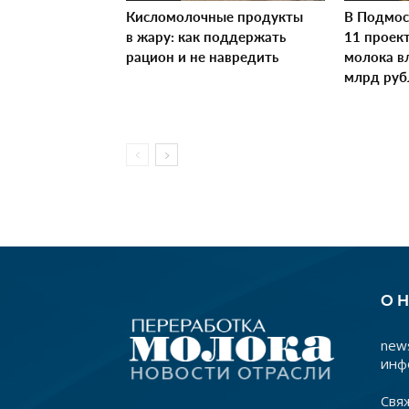
Кисломолочные продукты
В Подмос
в жару: как поддержать
11 проек
рацион и не навредить
молока в
млрд руб
О 
news
инф
Свя