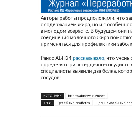
Авторы работы предположили, что за
с содержанием жира, но и с особенн
в молодом возрасте. В будущем они 
соединения молочного жира помогают 
применяться для профилактики заболе
Ранее АБН24
рассказывало
, что учен
определять риск сердечно-сосудистых
специалисты выявили два белка, кото
сосудов.
ИСТОЧНИК
https://abnews.ru/news
ТЕГИ
целебные свойства
цельномолочные пр