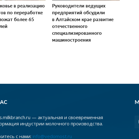
ковье в реализацию
Руководители ведущих
тов по переработке
предприятий обсудили
ложат более 65
в Алтайском крае развитие
лей
отечественного
специализированного
машиностроения
НАС
М
.milkbranch.ru — актуальная и своевременная
ормация индустрии молочного производства.
житесь с нами:
info@vedomost.ru