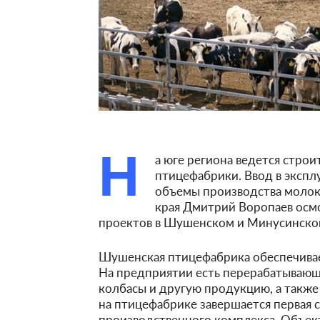
Н
а юге региона ведется стро
птицефабрики. Ввод в экспл
объемы производства молока
края Дмитрий Воропаев осм
проектов в Шушенском и Минусинском
Шушенская птицефабрика обеспечивае
На предприятии есть перерабатывающ
колбасы и другую продукцию, а также
на птицефабрике завершается первая 
производственного комплекса. Объект