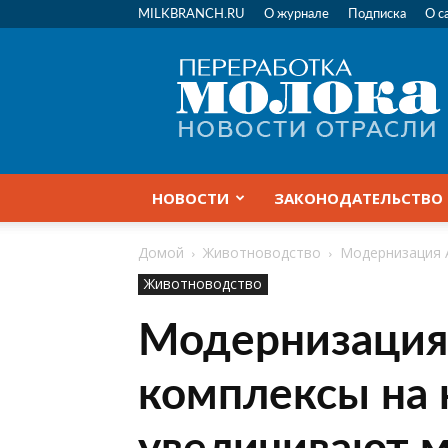
MILKBRANCH.RU
О журнале
Подписка
О с
Переработка
молока
|
Новости
отрасли
НОВОСТИ
ЗАКОНОДАТЕЛЬСТВО
Домой
Животноводство
Модернизация 
Животноводство
Модернизация
комплексы на 
увеличивают 