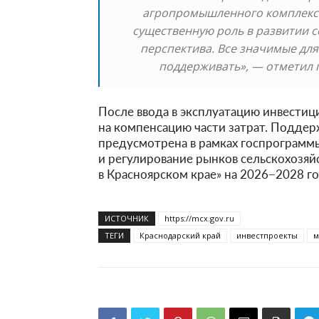
агропромышленного комплекса.
существенную роль в развитии с
перспектива. Все значимые дл
поддерживать», — отметил 
После ввода в эксплуатацию инвестиц
на компенсацию части затрат. Подде
предусмотрена в рамках госпрограммы
и регулирование рынков сельскохозяй
в Красноярском крае» на 2026−2028 г
ИСТОЧНИК
https://mcx.gov.ru
ТЕГИ
Краснодарский край
инвестпроекты
м