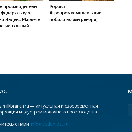
е производители
Корова
 федеральную
Агропромкомплектации
 на Яндекс Маркете
побила новый рекорд
региональный
НАС
М
.milkbranch.ru — актуальная и своевременная
ормация индустрии молочного производства.
житесь с нами:
info@vedomost.ru