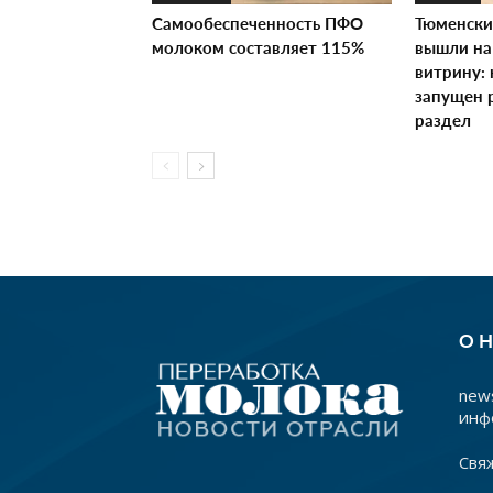
Самообеспеченность ПФО
Тюменски
молоком составляет 115%
вышли на
витрину:
запущен 
раздел
О 
news
инф
Свя