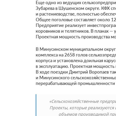
Еще одно из ведущих сельхозпредприят
Зубарева в Шушенском округе. КФХ с
и растениеводстве, полностью обеспе
Общее поголовье составляет около 12 
Предприятие реализует инвестпрограм
коровников и телятников. В планах — у
Проектная мощность производства моло
В Минусинском муниципальном округе
комплекса на 2658 голов сельхозпред
корпуса и установлена доильная карус
в эксплуатацию. Проектная мощность п
В ходе поездки Дмитрий Воропаев та
и Минусинского сельскохозяйственны
перерабатывающей промышленности и
«Сельскохозяйственные предпри
Проекты, которые реализуются 
объемов производимой прод