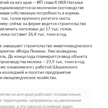
ий на юге края — ИП глава К (Ф)Х Наталья
пециализируется на молочном скотоводстве
чивая собственную потребность в кормах.
тыс. голов крупного рогатого скота.
му: сейчас на ферме ведется строительство
величить поголовье до 17 тыс. голов.
ка составит 26,4 тыс. тонн в год.
 завершает строительство животноводческого
приятие «Искра Ленина». Уже возведены
ель. До конца года планируется ввод объекта
роизводства молока — 23,9 тыс. тонн в год.
кже ознакомился с работой Шушенского
х колледжей и посетил предприятия
 овощеводческое хозяйство.
ятия на юге края работают основательно.
в территориях, направлены на увеличение
укции, а это одна из основных задач