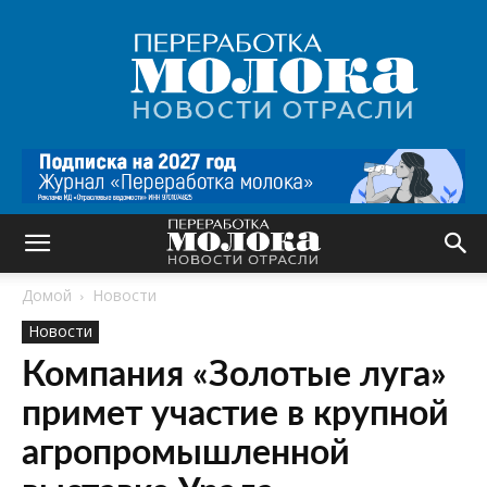
Переработка
молока
|
Новости
отрасли
Домой
Новости
Новости
Компания «Золотые луга»
примет участие в крупной
агропромышленной