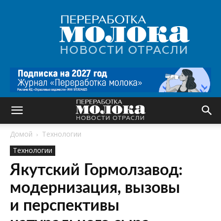
Переработка
молока
|
Новости
отрасли
Домой
Технологии
Технологии
Якутский Гормолзавод:
модернизация, вызовы
и перспективы