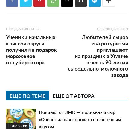
Предыдущая статья
Следующая статья
Ученики начальных
Любителей сыров
классов округа
и агротуризма
получили в подарок
приглашают
мороженое
на праздник в Угличе
от губернатора
в честь 90-летия
сыродельно-молочного
завода
ЕЩЕ ПО ТЕМЕ
ЕЩЕ ОТ АВТОРА
Новинка от ЗМК — творожный сыр
«Очень важная корова» со сливочным
вкусом
Технологии