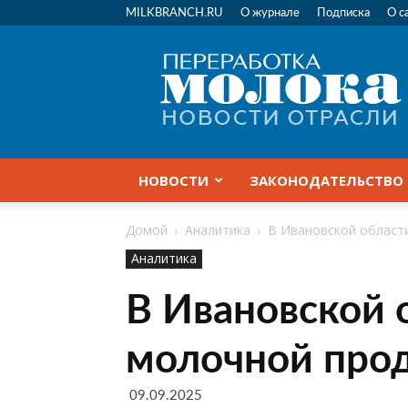
MILKBRANCH.RU
О журнале
Подписка
О с
Переработка
молока
|
Новости
отрасли
НОВОСТИ
ЗАКОНОДАТЕЛЬСТВО
Домой
Аналитика
В Ивановской област
Аналитика
В Ивановской 
молочной про
09.09.2025