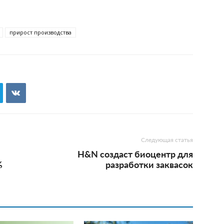
прирост производства
Следующая статья
H&N создаст биоцентр для
%
разработки заквасок