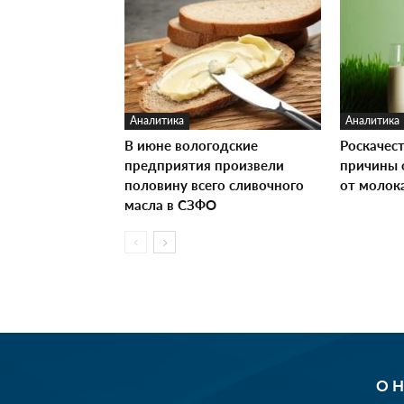
Аналитика
Аналитика
В июне вологодские
Роскачес
предприятия произвели
причины 
половину всего сливочного
от молок
масла в СЗФО
О 