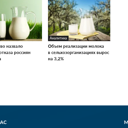
Аналитика
тво назвало
Объем реализации молока
отказа россиян
в сельхозорганизациях вырос
а
на 3,2%
НАС
М