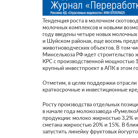
Тенденция роста в молочном скотово
молочных комплексов и новыми возмож
году введены четыре новых молочных
и Шуйском районах, еще восемь предп
животноводческих объектов. В том ч
Минсельхоза РФ идет строительство 
КРС с производственной мощностью 12
крупный инвестпроект в АПК в этом го
Отметим, в целях поддержки отрасли
краткосрочные и инвестиционные кре
Росту производства отдельных позиц
в начале года молокозавода «Румелко
продукции: молоко жирностью 3,2% и 
cметана жирностью 20% и 15%. В бли
запустить линейку фруктовых йогуртов