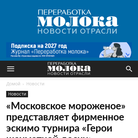
Переработка
молока
|
Новости
отрасли
Домой
Новости
Новости
«Московское мороженое»
представляет фирменное
эскимо турнира «Герои