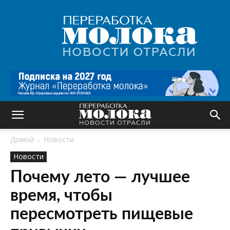
Переработка
молока
|
Новости
отрасли
Домой
Новости
Новости
Почему лето — лучшее
время, чтобы
пересмотреть пищевые