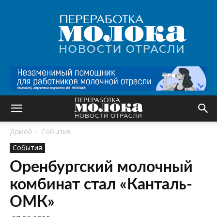
Переработка
молока
|
Новости
отрасли
Домой
События
События
Оренбургский молочный
комбинат стал «Канталь-
ОМК»